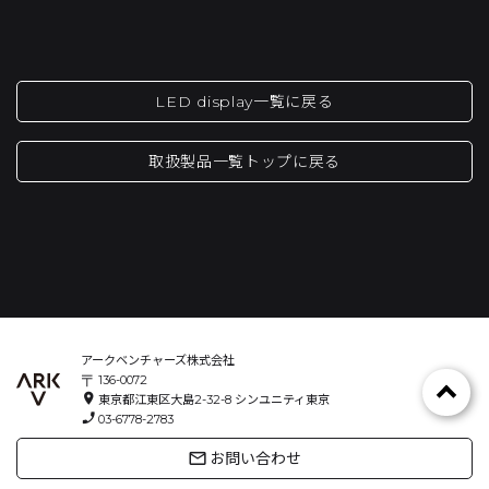
LED display一覧に戻る
取扱製品一覧トップに戻る
アークベンチャーズ株式会社
〒
136-0072
location_on
東京都江東区大島2-32-8
シンユニティ東京
phone_enabled
03-6778-2783
mail_outline
お問い合わせ