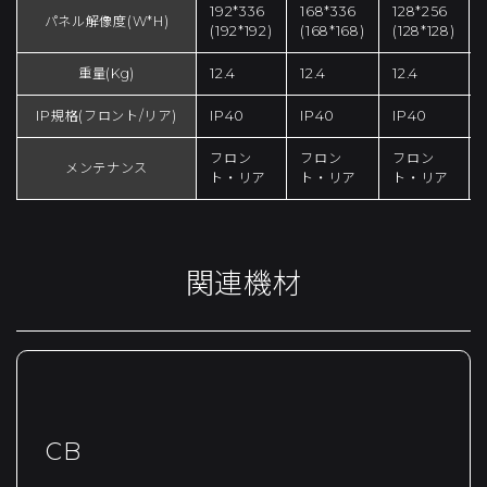
192*336
168*336
128*256
パネル解像度(W*H)
(192*192)
(168*168)
(128*128)
重量(Kg)
12.4
12.4
12.4
IP規格(フロント/リア)
IP40
IP40
IP40
フロン
フロン
フロン
メンテナンス
ト・リア
ト・リア
ト・リア
関連機材
CB