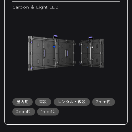
Carbon ＆ Light LED
屋内用
常設
レンタル・仮設
3mm代
2mm代
1mm代