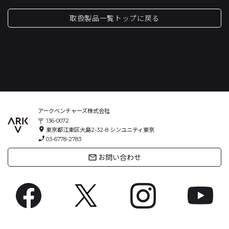
取扱製品一覧トップに戻る
アークベンチャーズ株式会社
〒
136-0072
location_on
東京都江東区大島2-32-8
シンユニティ東京
phone_enabled
03-6778-2783
mail_outline
お問い合わせ