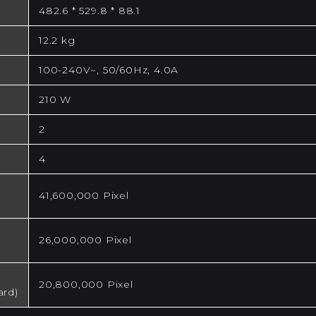
482.6 * 529.8 * 88.1
12.2 kg
100-240V~, 50/60Hz, 4.0A
210 W
2
4
41,600,000 Pixel
26,000,000 Pixel
20,800,000 Pixel
ard)