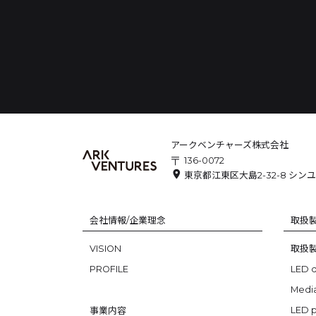
アークベンチャーズ株式会社
〒
136-0072
location_on
東京都江東区大島2-32-8
シンユ
会社情報/企業理念
取扱
VISION
取扱
PROFILE
LED d
Medi
LED 
事業内容