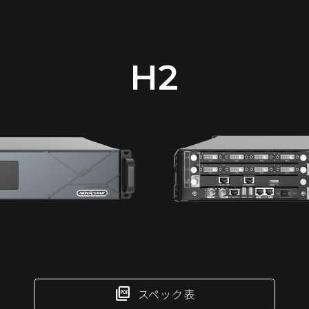
H2
picture_as_pdf
スペック表