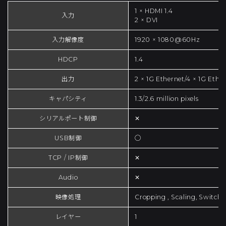
1 × HDMI 1.4
入力
2 × DVI
入力解像度
1920 × 1080@60Hz
HDCP
1.4
出力
2 × 1G Ethernet/4 × 1G Ethe
キャパシティ
1.3/2.6 million pixels
シリアルポート制御
✕
USB制御
◯
TCP / IP制御
✕
Audio
✕
映像処理
Cropping , Scaling, Switchi
レイヤー
1