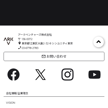
アークベンチャーズ株式会社
〒
136-0072
location_on
東京都江東区大島2-32-8
シンユニティ東京
phone_enabled
03-6778-2783
mail_outline
お問い合わせ
会社情報/企業理念
VISION