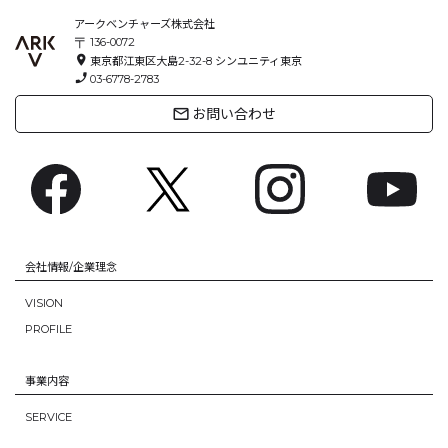
アークベンチャーズ株式会社
〒
136-0072
location_on
東京都江東区大島2-32-8
シンユニティ東京
phone_enabled
03-6778-2783
mail_outline
お問い合わせ
会社情報/企業理念
VISION
PROFILE
事業内容
SERVICE