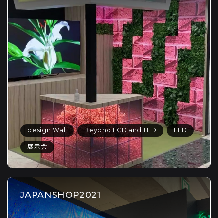
design Wall
Beyond LCD and LED
LED
展示会
JAPANSHOP2021