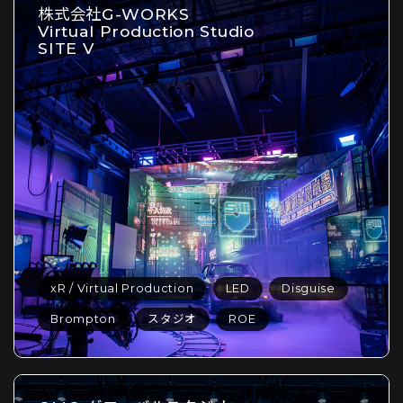
株式会社G-WORKS
Virtual Production Studio
SITE V
xR / Virtual Production
LED
Disguise
Brompton
スタジオ
ROE