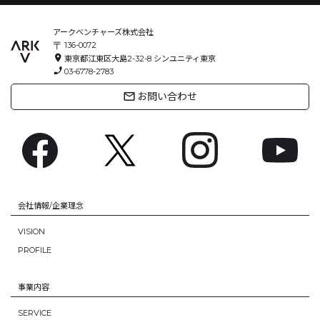
アークベンチャーズ株式会社
〒
136-0072
location_on
東京都江東区大島2-32-8
シンユニティ東京
phone_enabled
03-6778-2783
mail_outline
お問い合わせ
会社情報/企業理念
VISION
PROFILE
事業内容
SERVICE