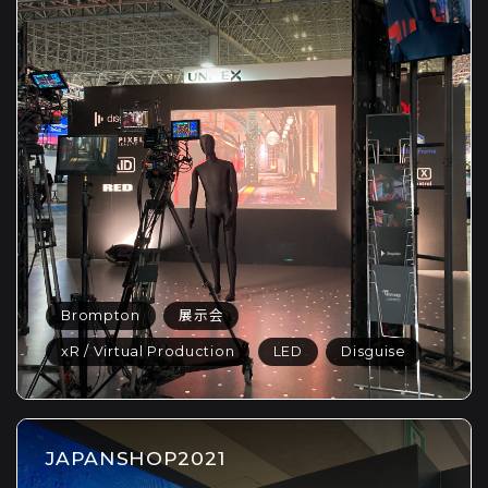
Brompton
展示会
xR / Virtual Production
LED
Disguise
JAPANSHOP2021