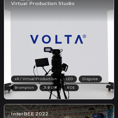
Virtual Production Studio
xR / Virtual Production
LED
Disguise
Brompton
スタジオ
ROE
InterBEE 2022