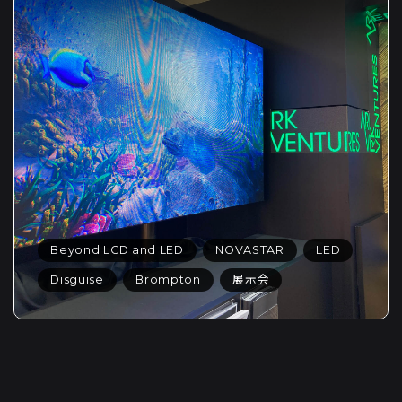
Beyond LCD and LED
NOVASTAR
LED
Disguise
Brompton
展示会