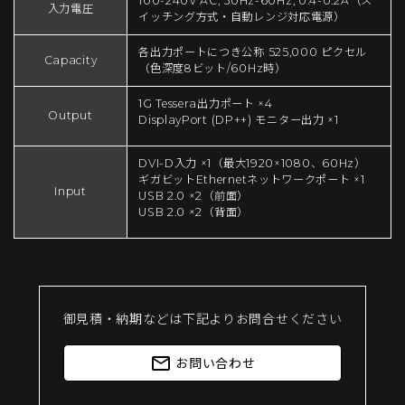
100-240V AC, 50Hz-60Hz, 0.4-0.2A（ス
入力電圧
イッチング方式・自動レンジ対応電源）
各出力ポートにつき公称 525,000 ピクセル
Capacity
（色深度8ビット/60Hz時）
1G Tessera出力ポート ×4
Output
DisplayPort (DP++) モニター出力 ×1
DVI-D入力 ×1（最大1920×1080、60Hz）
ギガビットEthernetネットワークポート ×1
Input
USB 2.0 ×2（前面）
USB 2.0 ×2（背面）
御見積・納期などは下記よりお問合せください
mail_outline
お問い合わせ