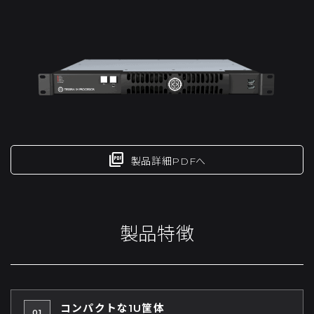
picture_as_pdf
製品詳細PDFへ
製品特徴
コンパクトな1U筐体