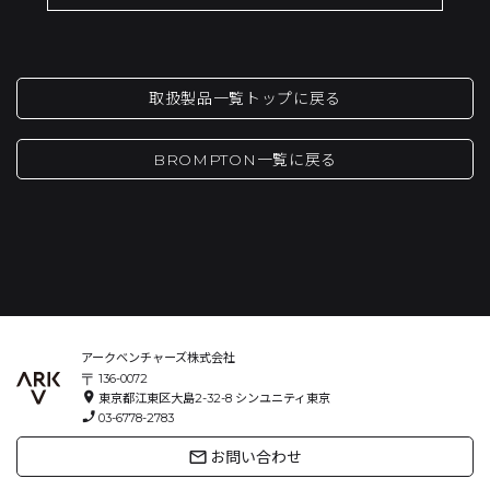
取扱製品一覧トップに戻る
BROMPTON一覧に戻る
アークベンチャーズ株式会社
〒
136-0072
location_on
東京都江東区大島2-32-8
シンユニティ東京
phone_enabled
03-6778-2783
mail_outline
お問い合わせ